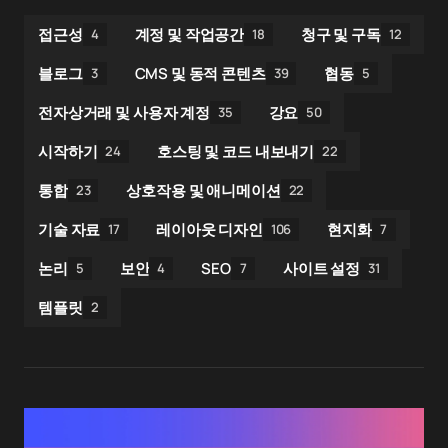
접근성
계정 및 작업공간
청구 및 구독
4
18
12
블로그
CMS 및 동적 콘텐츠
협동
3
39
5
전자상거래 및 사용자 계정
강요
35
50
시작하기
호스팅 및 코드 내보내기
24
22
통합
상호작용 및 애니메이션
23
22
기술 자료
레이아웃 디자인
현지화
17
106
7
논리
보안
SEO
사이트 설정
5
4
7
31
템플릿
2