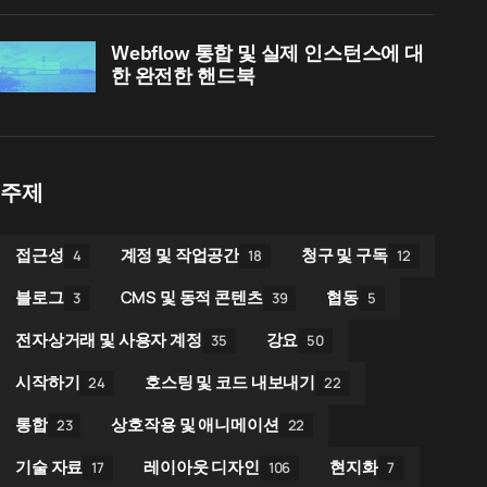
Webflow 통합 및 실제 인스턴스에 대
한 완전한 핸드북
주제
접근성
계정 및 작업공간
청구 및 구독
4
18
12
블로그
CMS 및 동적 콘텐츠
협동
3
39
5
전자상거래 및 사용자 계정
강요
35
50
시작하기
호스팅 및 코드 내보내기
24
22
통합
상호작용 및 애니메이션
23
22
기술 자료
레이아웃 디자인
현지화
17
106
7