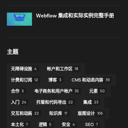
Webflow 集成和实际实例完整手册
主题
无障碍设施
帐户和工作区
4
18
计费和订阅
博客
CMS 和动态内容
12
3
39
合作
电子商务和用户帐户
元素
5
35
50
入门
托管和代码导出
集成
24
22
23
交互和动画
知识库
版图设计
22
17
106
本土化
逻辑
安全
SEO
7
5
4
7