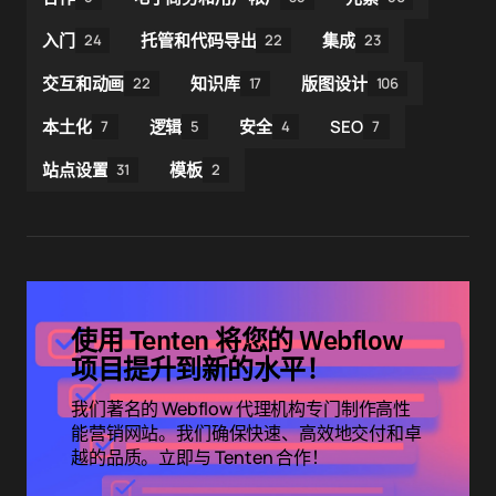
入门
托管和代码导出
集成
24
22
23
交互和动画
知识库
版图设计
22
17
106
本土化
逻辑
安全
SEO
7
5
4
7
站点设置
模板
31
2
使用 Tenten 将您的 Webflow
项目提升到新的水平！
我们著名的 Webflow 代理机构专门制作高性
能营销网站。我们确保快速、高效地交付和卓
越的品质。立即与 Tenten 合作！