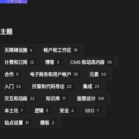
主题
无障碍设施
帐户和工作区
4
18
计费和订阅
博客
CMS 和动态内容
12
3
39
合作
电子商务和用户帐户
元素
5
35
50
入门
托管和代码导出
集成
24
22
23
交互和动画
知识库
版图设计
22
17
106
本土化
逻辑
安全
SEO
7
5
4
7
站点设置
模板
31
2