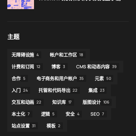
主题
无障碍设施
帐户和工作区
4
18
计费和订阅
博客
CMS 和动态内容
12
3
39
合作
电子商务和用户帐户
元素
5
35
50
入门
托管和代码导出
集成
24
22
23
交互和动画
知识库
版图设计
22
17
106
本土化
逻辑
安全
SEO
7
5
4
7
站点设置
模板
31
2