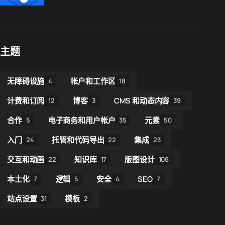
主题
无障碍设施
帐户和工作区
4
18
计费和订阅
博客
CMS 和动态内容
12
3
39
合作
电子商务和用户帐户
元素
5
35
50
入门
托管和代码导出
集成
24
22
23
交互和动画
知识库
版图设计
22
17
106
本土化
逻辑
安全
SEO
7
5
4
7
站点设置
模板
31
2