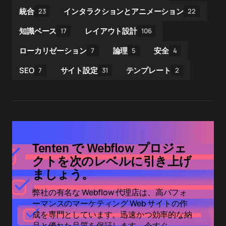
統合
インタラクションとアニメーション
23
22
知識ベース
レイアウト設計
17
106
ローカリゼーション
論理
安全
7
5
4
SEO
サイト設定
テンプレート
7
31
2
Tenten で Webflow プロジェ
クトを次のレベルに引き上げ
ましょう。
弊社の有名な Webflow 代理店は、高パフォ
ーマンスのマーケティング Web サイトの作
成を専門としています。迅速かつ効率的な納
品と優れた品質を保証します。今すぐ