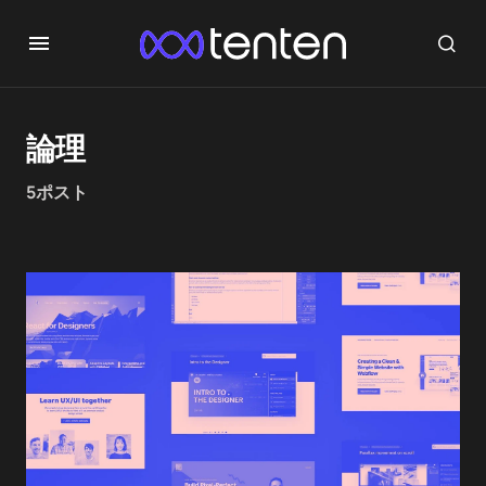
論理
5ポスト