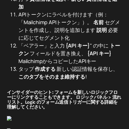
加
APIトークンにラベルを付けます（例：
「Mailchimp APIトークン」）。
名前
セグメ
ントを作成し、説明を追加します
説明
必要
に応じてセグメント化
「ベアラー」と入力
{API キー}
" の中に
トー
クン
フィールドを置き換え、
{API キー}
MailchimpからコピーしたAPIキー
タップ
作成する
新しい認証情報を保存し、
このタブをそのまま維持する
!
インサイダーのヒント:
フォームを新しいロジックフロ
ーにリンクすることもできます。
ロジックパネル
>
流れ
リスト。Logic のフォーム送信トリガーに関する詳細を
理解してください。