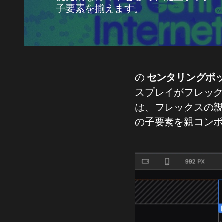
子要素を揃えます。
の
センタリングボ
スプレイがフレック
は、フレックスの
の子要素を親コン