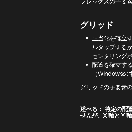
フレックスの子要
グリッド
正当化を確立する（
ルタップする
センタリング
配置を確立する（例
（Window
グリッドの子要素
述べる：
特定の配
せんが、X 軸と 