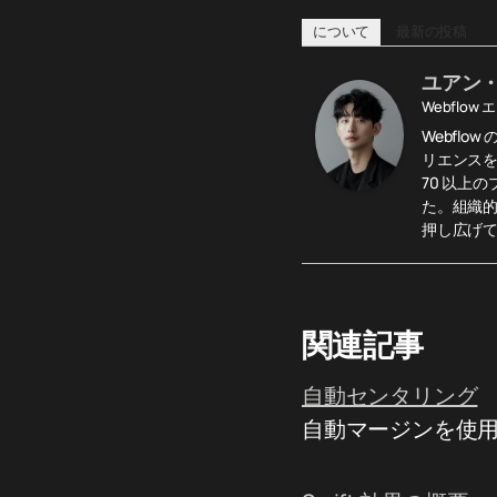
について
最新の投稿
ユアン
Webflow
Webfl
リエンスを
70 以上
た。組織
押し広げ
関連記事
自動センタリング
自動マージンを使