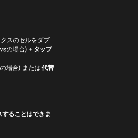
ックスのセルをダブ
owsの場合) +
タップ
cの場合) または
代替
スすることはできま