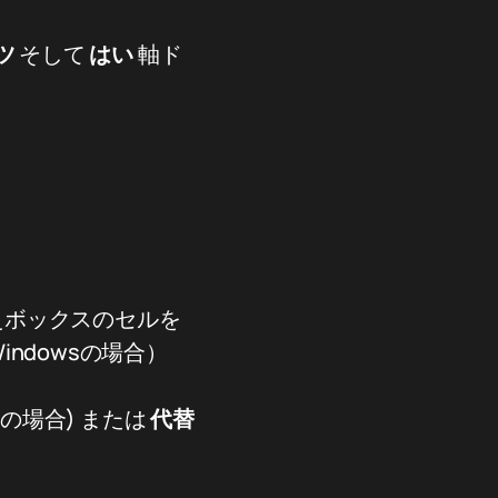
ツ
そして
はい
軸ド
揃えボックスのセルを
indowsの場合）
cの場合) または
代替