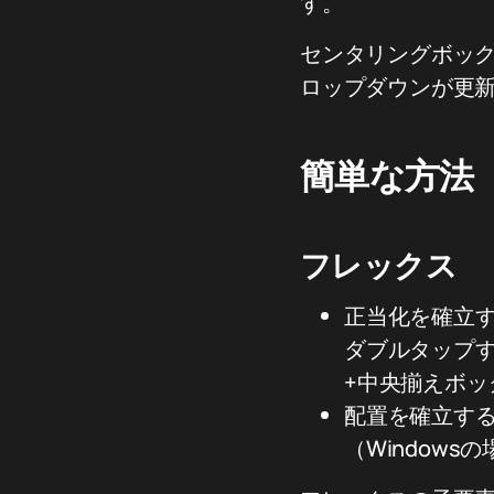
す。
センタリングボッ
ロップダウンが更
簡単な方法
フレックス
正当化を確立する（
ダブルタップ
+中央揃えボ
配置を確立する（例
（Window