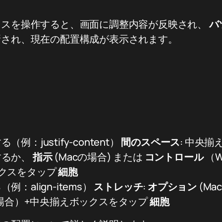
クスを操作すると、画面に調整内容が反映され、
バ
新され、現在の配置構成が表示されます。
例：justify-content）
間のスペース
: 中央
するか、
指示
(Macの場合) または
コントロール
（W
ックスをタップ
細胞
：align-items）
ストレッチ
:
オプション
(Ma
sの場合）+中央揃えボックスをタップ
細胞