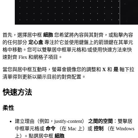
首先，選擇居中框
細胞
您希望將內容與其對齊，或點擊內容
的任何部分
定心盒
專注於它並使用鍵盤上的箭頭鍵在其單元
格中移動。您可以雙擊居中框單元格和/或使用快速方法來快
速對齊 Flex 和網格子項目。
當您與居中框互動時，螢幕會鏡像您的調整和
X
和
是
軸下拉
清單得到更新以顯示目前的對齊配置。
快速方法
柔性
建立理由（例如，justify-content）
之間的空間
：雙擊居
中框單元格或
命令
（在 Mac 上）或
控制
（在 Windows
上）+ 點選居中框
細胞