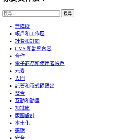
搜尋
無障礙
帳戶和工作區
計費和訂閱
CMS 和動態內容
合作
電子商務和使用者帳戶
元素
入門
託管和程式碼匯出
整合
互動和動畫
知識庫
版圖設計
本土化
邏輯
安全