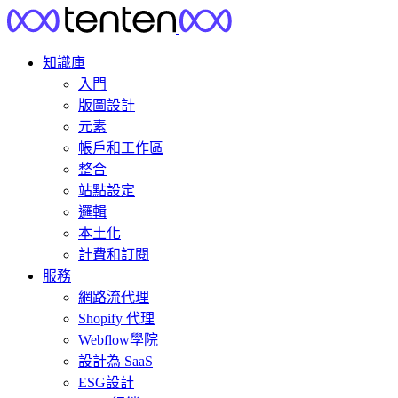
知識庫
入門
版圖設計
元素
帳戶和工作區
整合
站點設定
邏輯
本土化
計費和訂閱
服務
網路流代理
Shopify 代理
Webflow學院
設計為 SaaS
ESG設計