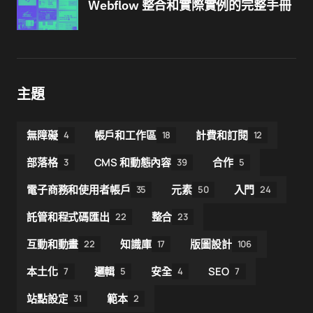
Webflow 整合和實際實例的完整手冊
主題
無障礙
帳戶和工作區
計費和訂閱
4
18
12
部落格
CMS 和動態內容
合作
3
39
5
電子商務和使用者帳戶
元素
入門
35
50
24
託管和程式碼匯出
整合
22
23
互動和動畫
知識庫
版圖設計
22
17
106
本土化
邏輯
安全
SEO
7
5
4
7
站點設定
範本
31
2