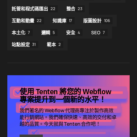
託管和程式碼匯出
整合
22
23
互動和動畫
知識庫
版圖設計
22
17
106
本土化
邏輯
安全
SEO
7
5
4
7
站點設定
範本
31
2
使用 Tenten 將您的 Webflow
專案提升到一個新的水平！
我們著名的 Webflow 代理商專注於製作高效
能行銷網站。我們確保快速、高效的交付和卓
越的品質。今天就與 Tenten 合作吧！