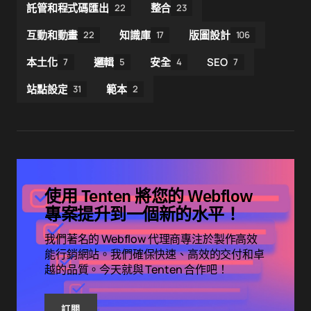
託管和程式碼匯出
整合
22
23
互動和動畫
知識庫
版圖設計
22
17
106
本土化
邏輯
安全
SEO
7
5
4
7
站點設定
範本
31
2
使用 Tenten 將您的 Webflow
專案提升到一個新的水平！
我們著名的 Webflow 代理商專注於製作高效
能行銷網站。我們確保快速、高效的交付和卓
越的品質。今天就與 Tenten 合作吧！
訂閱