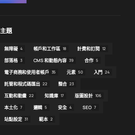
主題
無障礙
帳戶和工作區
計費和訂閱
4
18
12
部落格
CMS 和動態內容
合作
3
39
5
電子商務和使用者帳戶
元素
入門
35
50
24
託管和程式碼匯出
整合
22
23
互動和動畫
知識庫
版圖設計
22
17
106
本土化
邏輯
安全
SEO
7
5
4
7
站點設定
範本
31
2