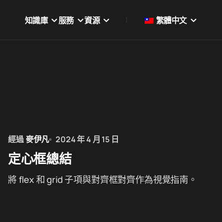
知識庫
服務
資源
繁體中文
經過
麥伊凡
2024 年 4 月 15 日
定心框總結
將 flex 和 grid 子項與對齊框對齊作為視覺指南。