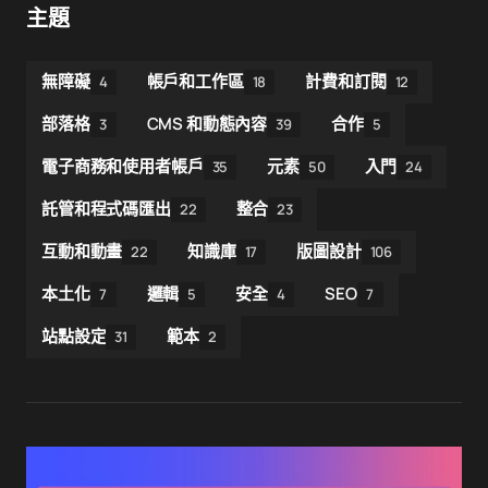
主題
無障礙
帳戶和工作區
計費和訂閱
4
18
12
部落格
CMS 和動態內容
合作
3
39
5
電子商務和使用者帳戶
元素
入門
35
50
24
託管和程式碼匯出
整合
22
23
互動和動畫
知識庫
版圖設計
22
17
106
本土化
邏輯
安全
SEO
7
5
4
7
站點設定
範本
31
2