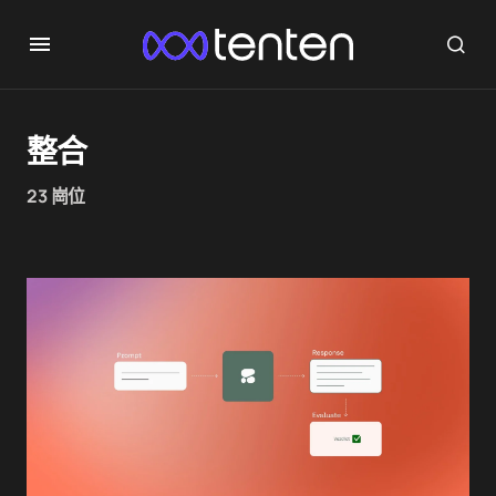
整合
23 崗位