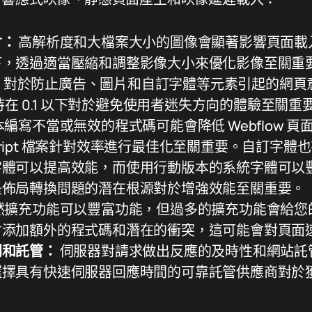
寸：
高解析度和大檔案大小的圖像會顯著影響頁面載
下，透過適當壓縮和調整影像大小來優化影像至關重
LS) 對於防止廣告、圖片和自訂字體等元素引起的網
維持在 0.1 以下對於避免使用者迷失方向的體驗至關重
編寫不當或無效的程式碼可能會降低 Webflow 
vaScript 檔案針對效率進行最佳化至關重要。自訂字
字體可以提高效能，而使用行動版本的系統字體可以
是佈局轉換問題的潛在根源對於增強效能至關重要。
然擴充功能可以豐富功能，但過多的擴充功能會給您
會添加額外的程式碼和潛在的衝突，這可能會對頁面
間和託管：
伺服器對請求做出反應的及時性和網站託
選擇具有快速伺服器回應時間的可靠託管供應商對於