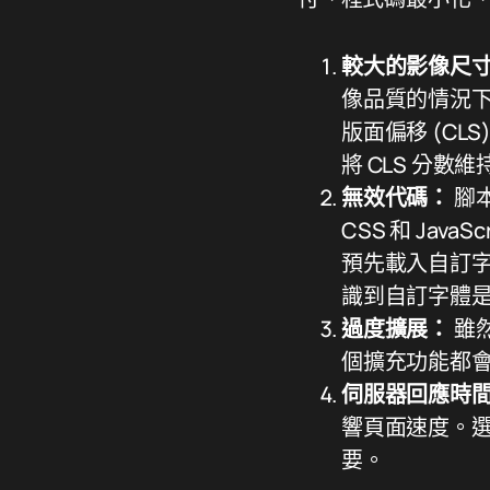
較大的影像尺
像品質的情況
版面偏移 (C
將 CLS 分數
無效代碼：
腳本
CSS 和 Ja
預先載入自訂
識到自訂字體
過度擴展：
雖
個擴充功能都
伺服器回應時
響頁面速度。
要。