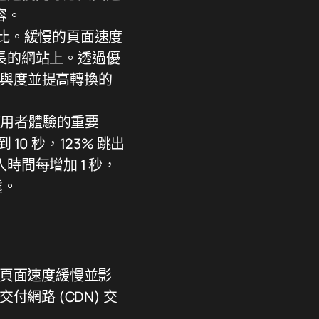
容。
比。緩慢的頁面速度
長的網站上。透過優
參與度並提高轉換的
使用者體驗的重要
10 秒，123% 跳出
間每增加 1 秒，
處。
 頁面速度緩慢並影
付網路 (CDN) 交