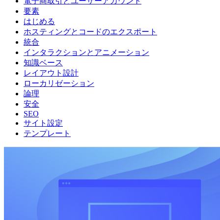
電子商取引とユーザーアカウント
要素
はじめる
ホスティングとコードのエクスポート
統合
インタラクションとアニメーション
知識ベース
レイアウト設計
ローカリゼーション
論理
安全
SEO
サイト設定
テンプレート