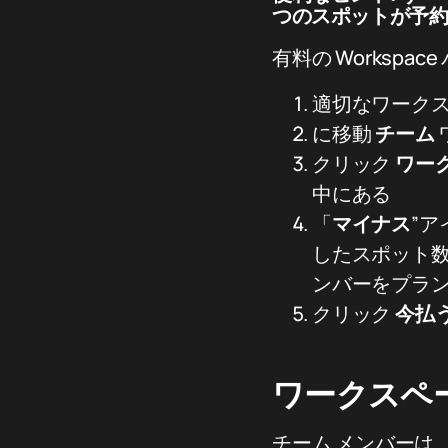
つのスポットが予
有料の Workspa
適切なワーク
に移動
チーム
クリック
ワー
中にある
「
マイナス
”
したスポット
ンバーをプラ
クリック
今払
ワークスペ
チーム メンバーは