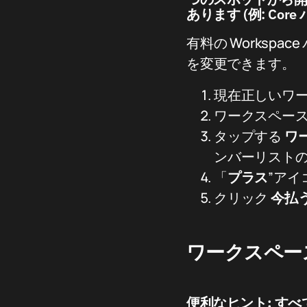
あります (例: Co
有料の Worksp
を変更できます。
現在正しいワ
ワークスペー
タップする
ワ
ンバーリスト
「
プラス
”ア
クリック
今払
ワークスペー
便利なヒント:
すべ