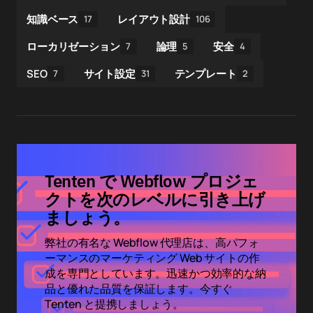
知識ベース
レイアウト設計
17
106
ローカリゼーション
論理
安全
7
5
4
SEO
サイト設定
テンプレート
7
31
2
Tenten で Webflow プロジェ
クトを次のレベルに引き上げ
ましょう。
弊社の有名な Webflow 代理店は、高パフォ
ーマンスのマーケティング Web サイトの作
成を専門としています。迅速かつ効率的な納
品と優れた品質を保証します。今すぐ
Tenten と提携しましょう。