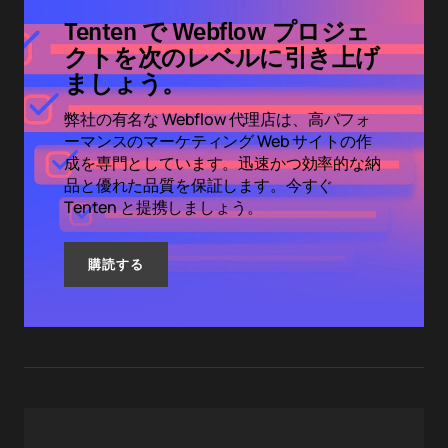
Tenten で Webflow プロジェ
クトを次のレベルに引き上げ
ましょう。
弊社の有名な Webflow 代理店は、高パフォ
ーマンスのマーケティング Web サイトの作
成を専門としています。迅速かつ効率的な納
品と優れた品質を保証します。今すぐ
Tenten と提携しましょう。
購読する