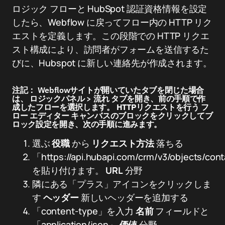
ロジック フローと HubSpot 認証資格情報を設定
したら、Webflow に戻ってフロー内の HTTP リク
エストを定義します。この段階での HTTP リクエ
スト構成により、訪問者がフォームを送信するた
びに、Hubspot に新しい連絡先が作成されます。
注記：
Webflowサイトが開いていたタブを閉じた場合
は、
ロジックパネル
>
流れ
タブを開き、前の手順で作
成したフローを選択します。
HTTPリクエストを行う
フ
ロー エディター キャンバスのブロックをクリックしてブ
ロック設定を開き、次の手順に進みます。
選ぶ
役職
から
リクエスト方法
落ちる
「https://api.hubapi.com/crm/v3/objects/con
を貼り付けます。
URL
分野
隣にある「プラス」アイコンをクリックしま
す
ヘッダー
新しいヘッダーを追加する
「content-type」を入力
名前
フィールドと
「application/json」
価値
分野