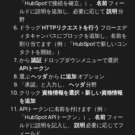
「HubSpotで接続を確立」）。
名前
フィー
ルドに説明を追加し、必要に応じて
説明
分
野
ドラッグ
HTTPリクエストを行う
フローエデ
ィタキャンバスにブロックを追加し、名前を
割り当てます（例：「HubSpotで新しいコン
タクトを開始」）
から
認証
ドロップダウンメニューで選択
APIトークン
選ぶ
ヘッダ
から
に追加
オプション
「承認」と入力し、
ヘッダ
分野
クリック
資格情報を選択
>
新しい資格情報
を追加
APIトークンに名前を付けます（例：
「HubSpot APIトークン」）。
名前
フィー
ルドに説明を記入し、
説明
必要に応じてフ
ィールド