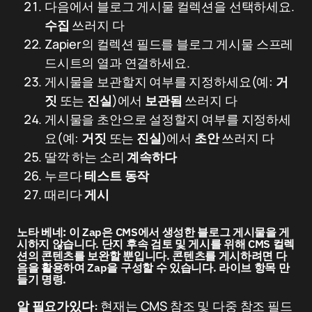
다음에서 블로그 게시물 컬렉션을 선택하세요.
수집
쓰러지 다
Zapier의 컬렉션 필드를 블로그 게시물 스프레
드시트의 열과 연결하세요.
게시물을 보관할지 여부를 지정하세요(예:
거
짓
또는
진실
)에서
보관됨
쓰러지 다
게시물을 초안으로 설정할지 여부를 지정하세
요(예:
거짓
또는
진실
)에서
초안
쓰러지 다
딸깍 하는 소리
계속하다
누르다
테스트 동작
때리다
게시
노타 베네:
이 Zap은 CMS에서 생성한 블로그 게시물을 게
시하지 않습니다. 단지 후속 검토 및 게시를 위해 CMS 컬렉
션의 콘텐츠를 보완할 뿐입니다. 콘텐츠를 게시하려면 다
음을 활용하여 Zap을 구성할 수 있습니다.
라이브 항목 만
들기
명령.
알 필요가있다:
현재는 CMS 참조 및 다중 참조 필드