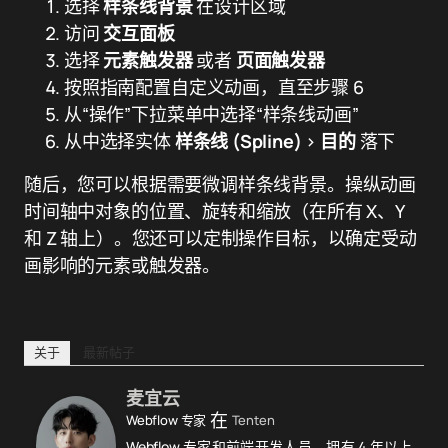
选择
样条线背景
在设计区域
访问
交互面板
选择
元素触发器
或者
页面触发器
按照指南配置自定义动画，直至步骤 6
从“操作”下拉菜单中选择“样条线动画”
从中选择实体
样条线 (Spline)
>
目的
落下
随后，您可以根据需要微调样条线背景。操纵动画
时间轴中对象的位置、旋转和缩放（在所有 X、Y
和 Z 轴上）。您还可以定制操作目标，以确定受动
画影响的元素或触发器。
关于
最新帖子
麦宜云
在
Webflow 专家
Tenten
Webflow 专家和前端开发人员，拥有 4 年以上