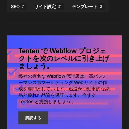
SEO
サイト設定
テンプレート
7
31
2
Tenten で Webflow プロジェ
クトを次のレベルに引き上げ
ましょう。
弊社の有名な Webflow 代理店は、高パフォ
ーマンスのマーケティング Web サイトの作
成を専門としています。迅速かつ効率的な納
品と優れた品質を保証します。今すぐ
Tenten と提携しましょう。
購読する