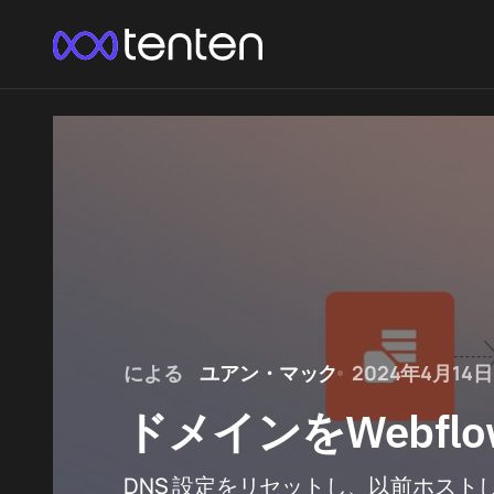
による
ユアン・マック
2024年4月14日
ドメインをWebfl
DNS 設定をリセットし、以前ホストして