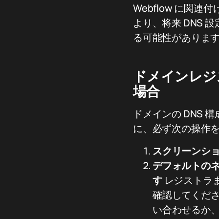
Webflow に関
より、将来 DNS
る可能性がありま
ドメインレジ
場合
ドメインの DNS 
に、必ず次の操作
スクリーンシ
デフォルトの
す
レジストラま
確認してくださ
い合わせるか、