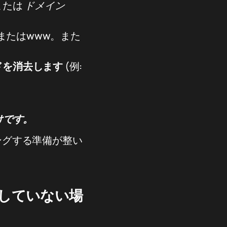
または
ドメイン
またはwww。また
ードを消去します
(例:
だけです。
リングする準備が整い
可していない場