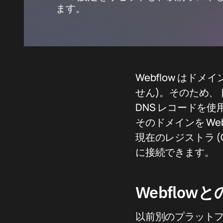
ます。
Webflow はド
せん)。そのため、ド
DNS レコードを使
そのドメインを We
現在のレジストラ (G
に接続できます。
Webflo
以前別のプラット