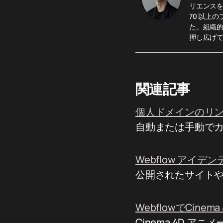
リエンスを
70 以上
た。組織
押し広げ
関連記事
個人ドメインのリ
自動または手動でカ
Webflow アイデ
公開されたサイトや
WebflowでCine
Cinema 4D 