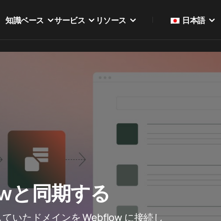
知識ベース
サービス
リソース
日本語
owと同期する
いたドメインを Webflow に接続し