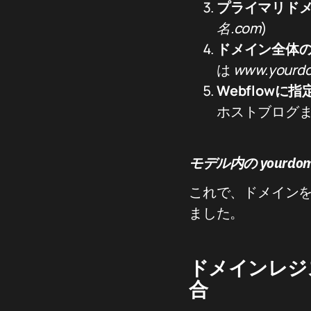
プライマリド
名.com
)
ドメイン全体の
は
www.yourd
Webflow
ホストブログ
モデル内の your
これで、ドメインを 
ました。
ドメインレジ
合