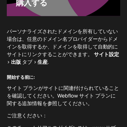
購入する
パーソナライズされたドメインを所有していない
場合は、任意のドメイン名プロバイダーからドメ
インを取得するか、ドメインを取得して自動的に
サイトにリンクすることができます。
サイト設定
>
出版
タブ >
生産
.
開始する前に:
サイト プランがサイトに関連付けられていること
を確認してください。Webflow サイト プランに
関する追加情報を参照してください。
ご注意ください：