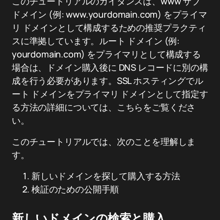
このチュートリアルのガイダンスは、www サブ
ドメイン (例: www.yourdomain.com) をプライマ
リ ドメインとして構成するための推奨プラクティ
スに準拠しています。ルート ドメイン (例:
yourdomain.com) をプライマリとして構成する
場合は、ドメイン購入後に DNS レコードに別の構
成を行う必要があります。SSL ホスティングでル
ート ドメインをプライマリ ドメインとして指定す
る方法の詳細については、こちらをご覧くださ
い。
このチュートリアルでは、次のことを理解しま
す。
新しいドメインを探して購入する方法
検証のための公開手順
新しいドメインの検索と購入