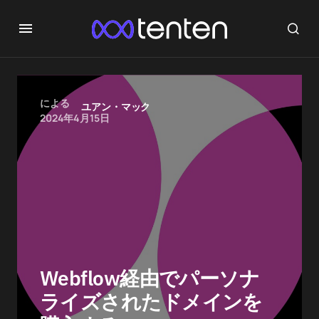
による
ユアン・マック
2024年4月15日
Webflow経由でパーソナ
ライズされたドメインを