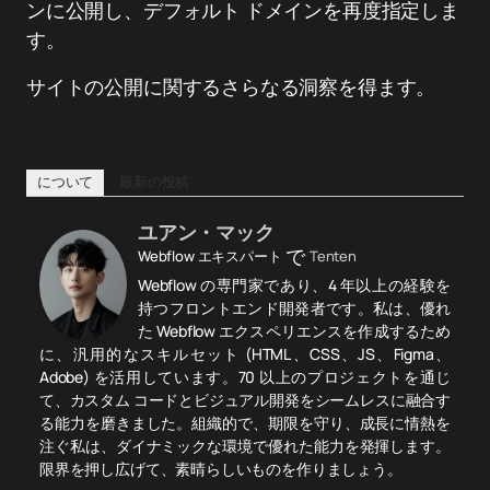
ンに公開し、デフォルト ドメインを再度指定しま
す。
サイトの公開に関するさらなる洞察を得ます。
について
最新の投稿
ユアン・マック
で
Webflow エキスパート
Tenten
Webflow の専門家であり、4 年以上の経験を
持つフロントエンド開発者です。私は、優れ
た Webflow エクスペリエンスを作成するため
に、汎用的なスキルセット (HTML、CSS、JS、Figma、
Adobe) を活用しています。70 以上のプロジェクトを通じ
て、カスタム コードとビジュアル開発をシームレスに融合す
る能力を磨きました。組織的で、期限を守り、成長に情熱を
注ぐ私は、ダイナミックな環境で優れた能力を発揮します。
限界を押し広げて、素晴らしいものを作りましょう。