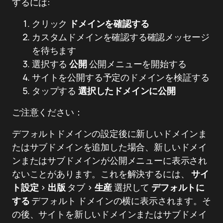
するには:
クリック
ドメインを確認する
カスタムドメインを確認する確認メッセージ
を待ちます
選択する
公開
公開メニューを開始する
サイトを公開する予定のドメインを検証する
タップする
選択したドメインに公開
ご注意ください：
デフォルトドメインの設定後に新しいドメインま
たはサブドメインを追加した場合、新しいドメイ
ンまたはサブドメインが公開メニューに表示され
ないことがあります。これを解決するには、
サイ
ト設定
>
出版
タブ >
生産
選択して
デフォルトに
する
デフォルト ドメインの横に表示されます。そ
の後、サイトを新しいドメインまたはサブドメイ