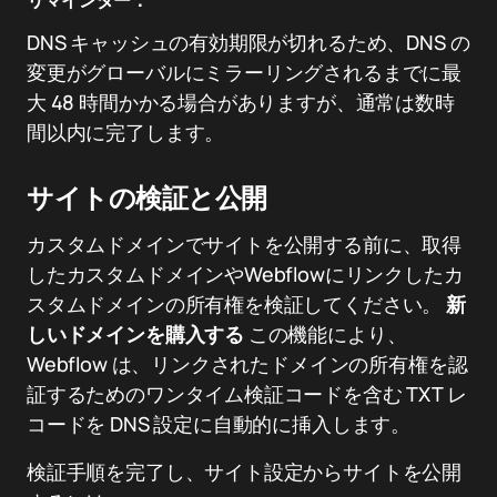
リマインダー：
DNS キャッシュの有効期限が切れるため、DNS の
変更がグローバルにミラーリングされるまでに最
大 48 時間かかる場合がありますが、通常は数時
間以内に完了します。
サイトの検証と公開
カスタムドメインでサイトを公開する前に、取得
したカスタムドメインやWebflowにリンクしたカ
スタムドメインの所有権を検証してください。
新
しいドメインを購入する
この機能により、
Webflow は、リンクされたドメインの所有権を認
証するためのワンタイム検証コードを含む TXT レ
コードを DNS 設定に自動的に挿入します。
検証手順を完了し、サイト設定からサイトを公開