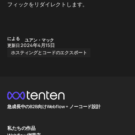
フィックをリダイレクトします。
による
ユアン・マック
2024年4月15日
更新日
ホスティングとコードのエクスポート
急成長中のB2B向けWebflow + ノーコード設計
私たちの作品